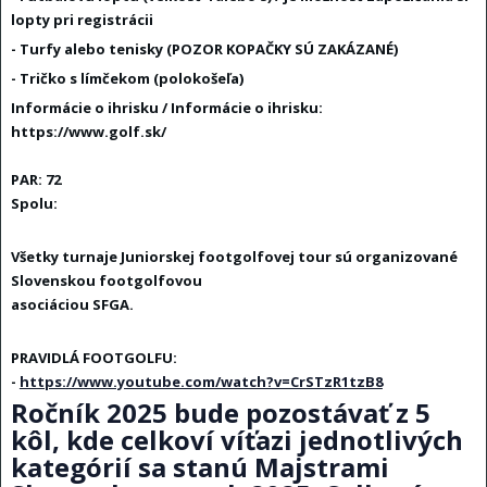
lopty pri registrácii
- Turfy alebo tenisky (POZOR KOPAČKY SÚ ZAKÁZANÉ)
- Tričko s límčekom (polokošeľa)
Informácie o ihrisku / Informácie o ihrisku:
https://www.golf.sk/
PAR: 72
Spolu:
Všetky turnaje Juniorskej footgolfovej tour sú organizované
Slovenskou footgolfovou
asociáciou SFGA.
PRAVIDLÁ FOOTGOLFU:
-
https://www.youtube.com/watch?v=CrSTzR1tzB8
Ročník 2025 bude pozostávať z 5
kôl, kde celkoví víťazi jednotlivých
kategórií sa stanú Majstrami