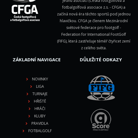
jednu asociaci (Česká footgolfová a
fotbalgolfová asociace z.s. - CFGA) a
začíná nová éra těchto sportů pod jednou
hlavičkou. CFGA je členem Mezinárodní
světové federace pro footgolf -
Federation for International FootGolf
(FIFG)
, která zastřešuje téměř čtyřicet zemí
z celého světa.
ZÁKLADNÍ NAVIGACE
DŮLEŽITÉ ODKAZY
NOVINKY
LIGA
TURNAJE
HŘIŠTĚ
HRÁČI
KLUBY
PRAVIDLA
FOTBALGOLF