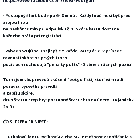
https://www.facebook.com/SlovakFootgolf
- Postupný štart bude po 6 - 8 minút.
Každý hráč musí byť pred
svojou hrou
najneskôr 10 min pri odpalisku č.
1.
Skóre kartu dostane
každého hráča pri registrácii.
- Vyhodnocujú sa 3 najlepšie z každej kategórie.
V prípade
rovnosti skóre na prvých troch
pozíciách rozhodujú "penalty putts" - 3 série z rôznych pozícií.
Turnajom vás prevedú skúsení footgolfisti, ktorí vám radi
poradia, vysvetlia pravidlá
a zapíšu skóre.
druh štartu / typ hry: postupný štart / hra na údery - 18 jamiek /
2 x 9 /
ČO SI TREBA PRINIESŤ :
- Futbalovú loptu (veľkosť 4 alebo 5) / je možnosť zapožičania si