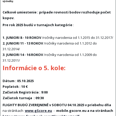
výsledky.
Celkové umiestenie :
prípade rovnosti bodov rozhoduje počet
kopov.
Pre rok 2025 budú v turnajoch kategórie
:
1.
JUNIORI 8 - 10 ROKOV
/ročníky narodenia od 1.1.2015 do 31.12.2017/
2. JUNIORI 11 - 13 ROKOV
/ročníky narodenia od 1.1.2012 do
31.12.2014/
3. JUNIORI 14 - 16 ROKOV
/ročníky narodenia od 1.1.2009 do
31.12.2011/
Informácie o 5. kole:
Dátum : 05.10.2025
Poplatok : 10 €
Začiatok Registrácia : 9:00
Začiatok turnaja
: 09:30
FLIGHTY BUDÚ ZVEREJNENÉ v SOBOTU 04.10.2025 v priebehu dňa
na stránkach
www.gScore.eu
-
mobile.gscore.eu a na stránkach