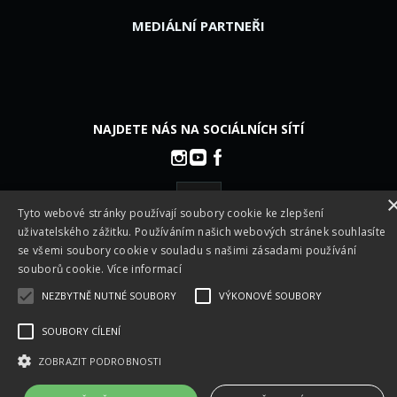
MEDIÁLNÍ PARTNEŘI
NAJDETE NÁS NA SOCIÁLNÍCH SÍTÍ
Tyto webové stránky používají soubory cookie ke zlepšení
uživatelského zážitku. Používáním našich webových stránek souhlasíte
Všechna práva vyhrazena © 2026 -
Česká footgolfová a
se všemi soubory cookie v souladu s našimi zásadami používání
fotbalgolfová asociace z.s. - CFGA
|
Linked directly to
souborů cookie.
Více informací
gScore.eu
- do you want a website like this? Contact
us
!
NEZBYTNĚ NUTNÉ SOUBORY
VÝKONOVÉ SOUBORY
SOUBORY CÍLENÍ
ZOBRAZIT PODROBNOSTI