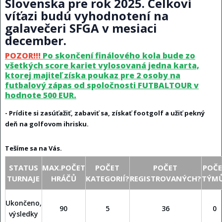
Slovenska pre rok 2025. Celkoví
víťazi budú vyhodnotení na
galavečeri SFGA v mesiaci
december.
POZOR!!!
Po skončení finálového kola bude zo
všetkých score kariet vylosovaná jedna karta,
ktorej majiteľ získa poukaz pre 2 osoby na
futbalový zápas od spoločnosti FUTBALTOUR v
hodnote 500 EUR.
- Prídite si zasúťažiť, zabaviť sa, získať footgolf a užiť pekný
deň na golfovom
ihrisku.
Tešíme sa na Vás.
STATUS
MAX.POČET
POČET
POČET
POČ
TURNAJE
HRÁČŮ
KATEGORIÍ?
REGISTROVANÝCH?
TÝM
Ukončeno,
90
5
36
0
výsledky