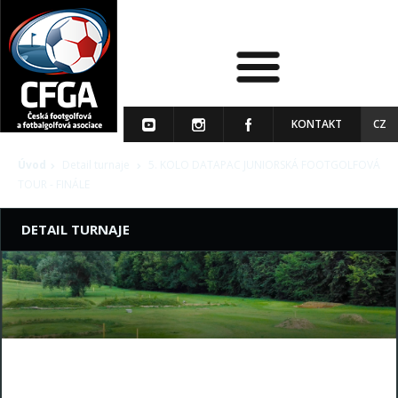
KONTAKT
CZ
Úvod
Detail turnaje
5. KOLO DATAPAC JUNIORSKÁ FOOTGOLFOVÁ
TOUR - FINÁLE
DETAIL TURNAJE
5. KOLO DATAPAC JUNIORSKÁ
FOOTGOLFOVÁ TOUR - FINÁLE